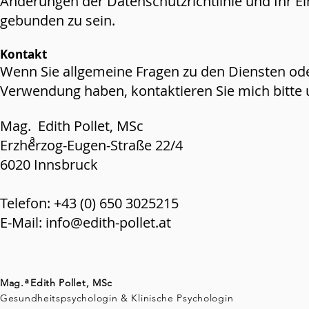
Änderungen der Datenschutzrichtlinie und Ihr E
gebunden zu sein.
Kontakt
Wenn Sie allgemeine Fragen zu den Diensten ode
Verwendung haben, kontaktieren Sie mich bitte 
Mag. Edith Pollet, MSc
a
Erzherzo
g-Eugen-Straße 22/4
6020 Innsbruck
Telefon: +43 (0) 650 3025215
E-Mail:
info@edith-pollet.at
a
Mag. Edith Pollet, MSc
Gesundheitspsychologin & Klinische Psychologin