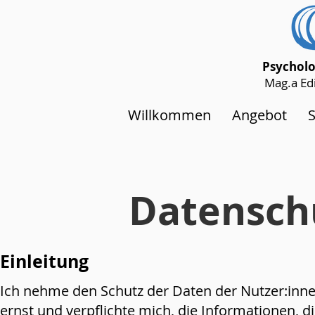
Psycholo
Mag.a Edi
Willkommen
Angebot
Datensch
Einleitu
ng
Ich
nehme de
n Schutz der Daten der Nutzer:in
ernst und verpflichte mich, die Informationen, d